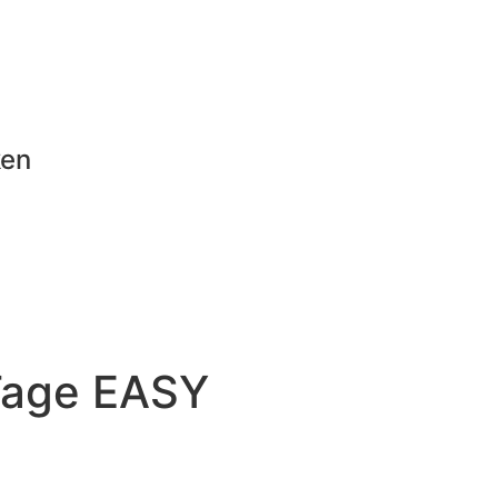
ken
 Tage EASY