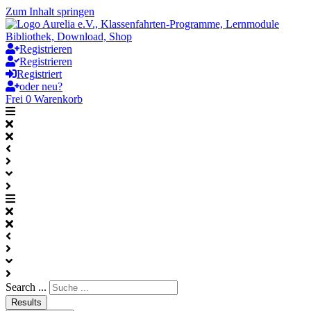
Zum Inhalt springen
Registrieren
Registrieren
Registriert
oder neu?
Frei
0
Warenkorb
Search ...
Results