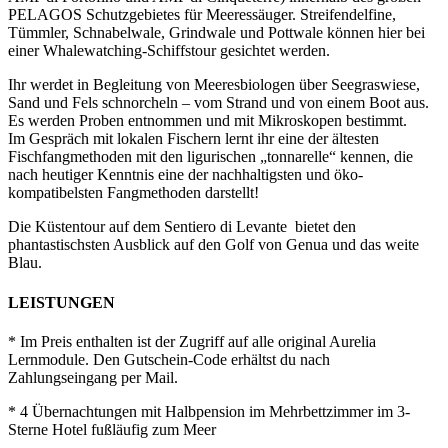
PELAGOS Schutzgebietes für Meeressäuger. Streifendelfine,
Tümmler, Schnabelwale, Grindwale und Pottwale können hier bei
einer Whalewatching-Schiffstour gesichtet werden.
Ihr werdet in Begleitung von Meeresbiologen über Seegraswiese,
Sand und Fels schnorcheln – vom Strand und von einem Boot aus.
Es werden Proben entnommen und mit Mikroskopen bestimmt.
Im Gespräch mit lokalen Fischern lernt ihr eine der ältesten
Fischfangmethoden mit den ligurischen „tonnarelle“ kennen, die
nach heutiger Kenntnis eine der nachhaltigsten und öko-
kompatibelsten Fangmethoden darstellt!
Die Küstentour auf dem Sentiero di Levante bietet den
phantastischsten Ausblick auf den Golf von Genua und das weite
Blau.
LEISTUNGEN
* Im Preis enthalten ist der Zugriff auf alle original Aurelia
Lernmodule. Den Gutschein-Code erhältst du nach
Zahlungseingang per Mail.
* 4 Übernachtungen mit Halbpension im Mehrbettzimmer im 3-
Sterne Hotel fußläufig zum Meer