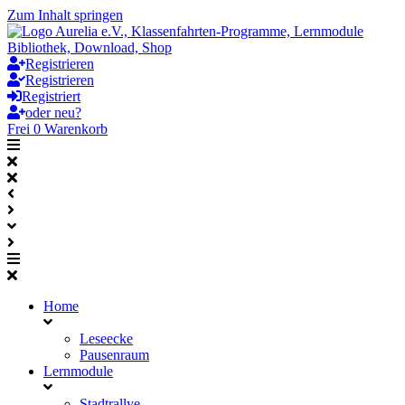
Zum Inhalt springen
Registrieren
Registrieren
Registriert
oder neu?
Frei
0
Warenkorb
Home
Leseecke
Pausenraum
Lernmodule
Stadtrallye