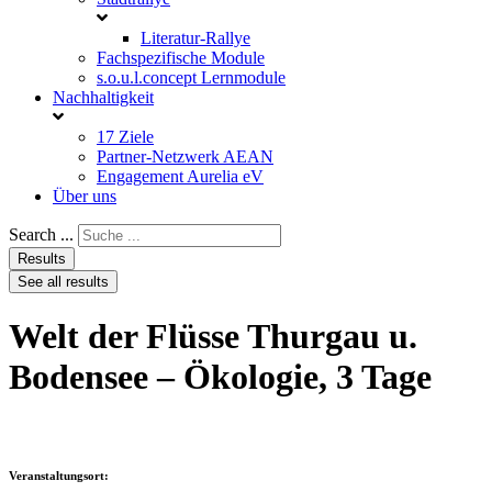
Literatur-Rallye
Fachspezifische Module
s.o.u.l.concept Lernmodule
Nachhaltigkeit
17 Ziele
Partner-Netzwerk AEAN
Engagement Aurelia eV
Über uns
Search ...
Results
See all results
Welt der Flüsse Thurgau u.
Bodensee – Ökologie, 3 Tage
Veranstaltungsort: